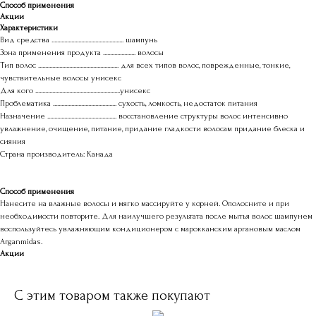
Способ применения
Акции
Характеристики
Вид средства ................................................... шампунь
Зона применения продукта ....................... волосы
Тип волос ......................................................... для всех типов волос, поврежденные, тонкие,
чувствительные волосы унисекс
Для кого ............................................................унисекс
Проблематика ............................................. сухость, ломкость, недостаток питания
Назначение ................................................. восстановление структуры волос интенсивно
увлажнение, очищение, питание, придание гладкости волосам придание блеска и
сияния
Страна производитель: Канада
Способ применения
Нанесите на влажные волосы и мягко массируйте у корней. Ополосните и при
необходимости повторите. Для наилучшего результата после мытья волос шампунем
воспользуйтесь увлажняющим кондиционером с марокканским аргановым маслом
Arganmidas.
Акции
С этим товаром также покупают