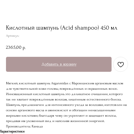
Кислотный шампунь (Acid shampoo) 450 мл
Артикул:
2365,00
р.
Добавить в корзину
Мягкий, кислотный шампунь Arganmidas с Марокканским аргановым маслом
для чувствительной кожи головы, повреждённых и окрашенных волос.
Инновационный кислотный шампунь это деликатное очищение, которого
так не хватает повреждённым волосам, лишённым естественного блеска.
Шампунь, предназначен для интенсивного ухода за волосами, изготовлен на
основе арганового масла и аминокислот и обогащен ненасыщенными
жирными кислотами, благодаря чему он укрепляет и защищает волосы,
придавая им ухоженный вид и наполняя жизненной энергией.
Производитель: Канада
Характеристики