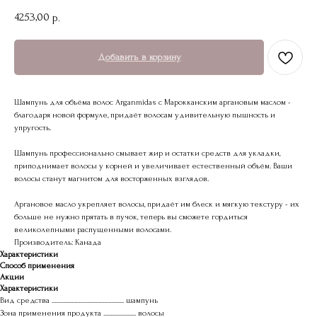
4253,00
р.
Добавить в корзину
Шампунь для объёма волос Arganmidas с Марокканским аргановым маслом -
благодаря новой формуле, придаёт волосам удивительную пышность и
упругость.
Шампунь профессионально смывает жир и остатки средств для укладки,
приподнимает волосы у корней и увеличивает естественный объём. Ваши
волосы станут магнитом для восторженных взглядов.
Аргановое масло укрепляет волосы, придаёт им блеск и мягкую текстуру - их
больше не нужно прятать в пучок, теперь вы сможете гордиться
великолепными распущенными волосами.
Производитель: Канада
Характеристики
Способ применения
Акции
Характеристики
Вид средства ................................................... шампунь
Зона применения продукта ....................... волосы