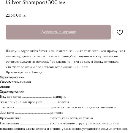
(Silver Shampoo) 300 мл
2550,00
р.
Добавить в корзину
Шампунь Arganmidas Silver для нейтрализации желтых оттенков, приглушает
желтизну, делает волосы шелковистыми, блестящими и послушными, не
оставляя следов на волосах. Предназначен для седых и блонд оттенков.
Смягчает волосы и предотвращает вымывание цвета.
Производитель: Канада
Характеристики
Способ применения
Акции
Характеристики
Вид средства ................................................... шампунь
Зона применения продукта ....................... волосы
Тип волос ......................................................... для всех типов волос, седые окрашенные
Для кого ............................................................унисекс
Проблематика ............................................. сухость, блеклость, желтизна
Назначение ................................................. восстановление структуры волос очищение,
питание, защита цвета, блеска и сияния, увлажнение, устранение желтых оттенков