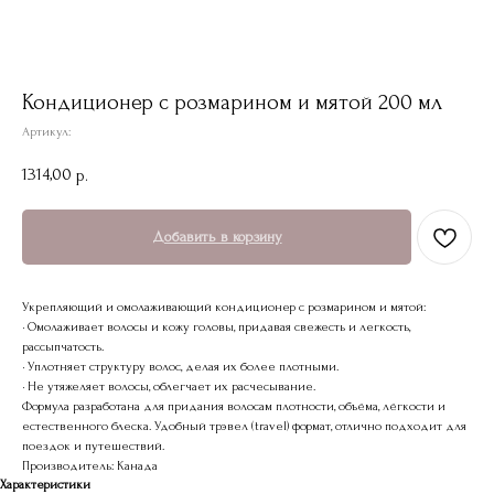
Кондиционер с розмарином и мятой 200 мл
Артикул:
1314,00
р.
Добавить в корзину
Укрепляющий и омолаживающий кондиционер с розмарином и мятой:
• Омолаживает волосы и кожу головы, придавая свежесть и легкость,
рассыпчатость.
• Уплотняет структуру волос, делая их более плотными.
• Не утяжеляет волосы, облегчает их расчесывание.
Формула разработана для придания волосам плотности, объёма, лёгкости и
естественного блеска. Удобный трэвел (travel) формат, отлично подходит для
поездок и путешествий.
Производитель: Канада
Характеристики