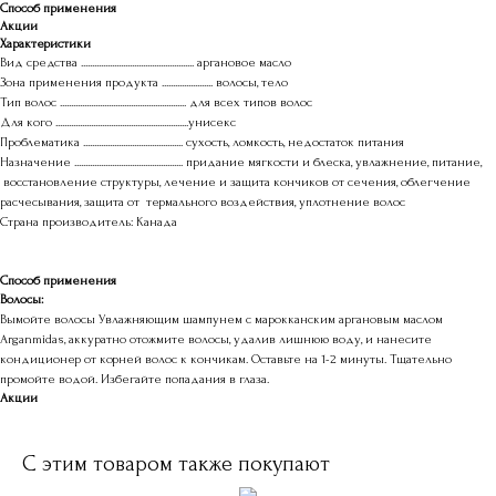
Способ применения
Акции
Характеристики
Вид средства ................................................... аргановое масло
Зона применения продукта ....................... волосы, тело
Тип волос ......................................................... для всех типов волос
Для кого ............................................................унисекс
Проблематика ............................................. сухость, ломкость, недостаток питания
Назначение ................................................. придание мягкости и блеска, увлажнение, питание,
восстановление структуры, лечение и защита кончиков от сечения, облегчение
расчесывания, защита от термального воздействия, уплотнение волос
Страна производитель: Канада
Способ применения
Волосы:
Вымойте волосы Увлажняющим шампунем с марокканским аргановым маслом
Arganmidas, аккуратно отожмите волосы, удалив лишнюю воду, и нанесите
кондиционер от корней волос к кончикам. Оставьте на 1-2 минуты. Тщательно
промойте водой. Избегайте попадания в глаза.
Акции
С этим товаром также покупают