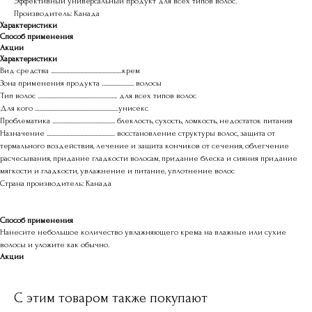
Эффективный универсальный продукт для всех типов волос.
Производитель: Канада
Характеристики
Способ применения
Акции
Характеристики
Вид средства ...................................................крем
Зона применения продукта ....................... волосы
Тип волос ......................................................... для всех типов волос
Для кого ............................................................унисекс
Проблематика ............................................. блеклость, сухость, ломкость, недостаток питания
Назначение ................................................. восстановление структуры волос, защита от
термального воздействия, лечение и защита кончиков от сечения, облегчение
расчесывания, придание гладкости волосам, придание блеска и сияния придание
мягкости и гладкости, увлажнение и питание, уплотнение волос
Страна производитель: Канада
Способ применения
Нанесите небольшое количество увлажняющего крема на влажные или сухие
волосы и уложите как обычно.
Акции
С этим товаром также покупают