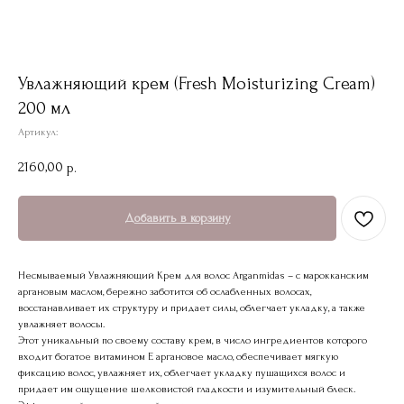
Увлажняющий крем (Fresh Moisturizing Cream)
200 мл
Артикул:
2160,00
р.
Добавить в корзину
Несмываемый Увлажняющий Крем для волос Arganmidas – с марокканским
аргановым маслом, бережно заботится об ослабленных волосах,
восстанавливает их структуру и придает силы, облегчает укладку, а также
увлажняет волосы.
Этот уникальный по своему составу крем, в число ингредиентов которого
входит богатое витамином Е аргановое масло, обеспечивает мягкую
фиксацию волос, увлажняет их, облегчает укладку пушащихся волос и
придает им ощущение шелковистой гладкости и изумительный блеск.