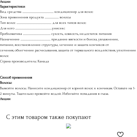
Акции
Характеристики
Вид средства ................................................... кондиционер для волос
Зона применения продукта ....................... волосы
Тип волос ......................................................... для всех типов волос
Для кого ............................................................унисекс
Проблематика ............................................. сухость, ломкость, недостаток питания
Назначение ................................................. придание мягкости и блеска, увлажнение,
питание, восстановление структуры, лечение и защита кончиков от
сечения, облегчение расчесывания, защита от термального воздействия, уплотнение
волос
Страна производитель: Канада
Способ применения
Волосы:
Вымойте волосы. Нанесите кондиционер от корней волос к кончикам. Оставьте на 1-
2 минуты. Тщательно промойте водой. Избегайте попадания в глаза.
Акции
С этим товаром также покупают