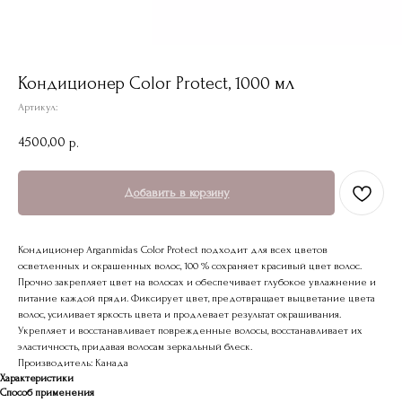
Кондиционер Color Protect, 1000 мл
Артикул:
4500,00
р.
Добавить в корзину
Кондиционер Arganmidas Color Protect подходит для всех цветов
осветленных и окрашенных волос, 100 % сохраняет красивый цвет волос.
Прочно закрепляет цвет на волосах и обеспечивает глубокое увлажнение и
питание каждой пряди. Фиксирует цвет, предотвращает выцветание цвета
волос, усиливает яркость цвета и продлевает результат окрашивания.
Укрепляет и восстанавливает поврежденные волосы, восстанавливает их
эластичность, придавая волосам зеркальный блеск.
Производитель: Канада
Характеристики
Способ применения