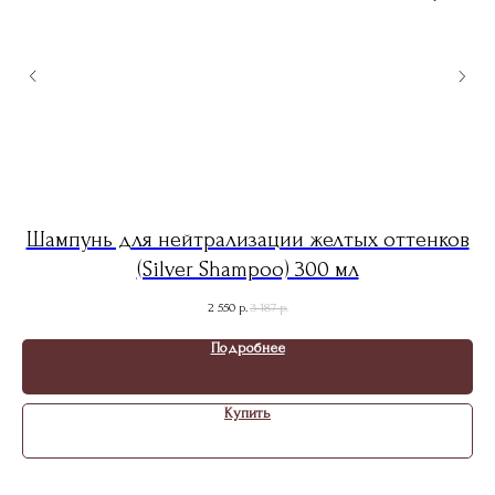
s
Шампунь для нейтрализации желтых оттенков
Ш
(Silver Shampoo) 300 мл
2 550
3 187
р.
р.
Подробнее
Купить