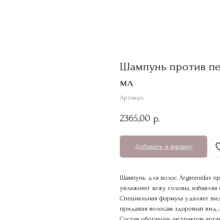
Шампунь против пер
мл
Артикул:
2365,00
р.
Добавить в корзину
Шампунь для волос Arganmidas пр
увлажняет кожу головы, избавляя 
Специальная формула удаляет вид
придавая волосам здоровый вид, 
Состав обогащён экстрактом арга