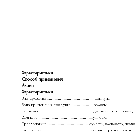
Характеристики
Способ применения
Акции
Характеристики
Вид средства ................................................... шампунь
Зона применения продукта ....................... волосы
Тип волос ......................................................... для вс
Для кого ............................................................унисекс
Проблематика ............................................. сухость, блеклость, пер
Назначение ................................................. лечение пер