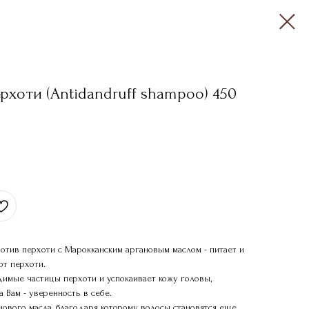
хоти (Antidandruff shampoo) 450
отив перхоти с Марокканским аргановым маслом - питает и
от перхоти.
имые частицы перхоти и успокаивает кожу головы,
а Вам - уверенность в себе.
нового масла, благодаря которому волосы становятся еще