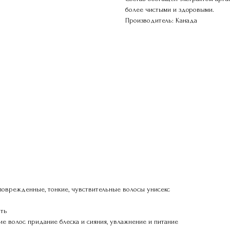
более чистыми и здоровыми.
Производитель: Канада
ех типов волос, поврежденные, тонкие, чувствительные волосы унисекс
хоть
хоти, очищение волос придание блеска и сияния, увлажнение и питание